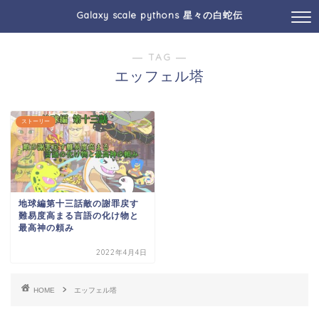
Galaxy scale pythons 星々の白蛇伝
― TAG ―
エッフェル塔
ストーリー
地球編第十三話敵の謝罪戻す
難易度高まる言語の化け物と
最高神の頼み
2022年4月4日
HOME
エッフェル塔