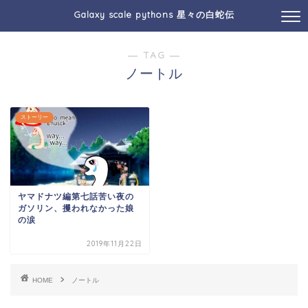
Galaxy scale pythons 星々の白蛇伝
― TAG ―
ノートル
ストーリー
ヤマドナツ編第七話苦い夜の
ガソリン、攫われなかった娘
の涙
2019年11月22日
HOME
ノートル