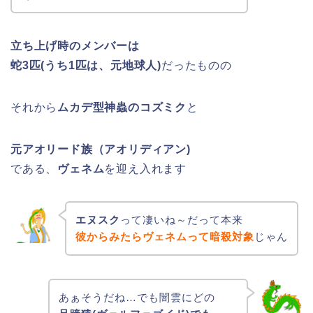
立ち上げ時のメンバーは
蛇3匹(うち1匹は、元地球人)
だったものの
それから
ムカデ型神蟲のコズミク
と
元アオリード族（アオリディアン)
である、
ヴェネム
を迎え入れます
エヌスク
って凄いね～だって本来
彼からみたらヴェネムって暗殺対象
じゃん
あぁそうだね…でも闇雲にどの