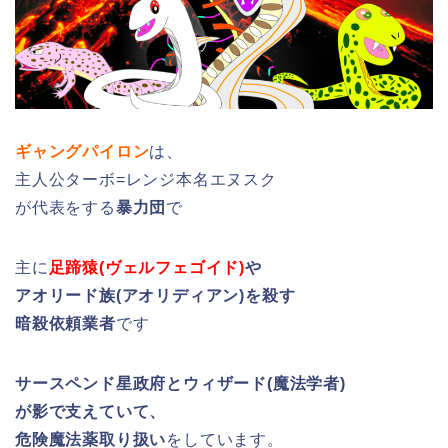
ギャングパイロン
は、
主人公ターボ=レンジ本名エヌスク
が代表をする
暴力団
で
主に
足蹄猿(ヴェルフェゴイド)
や
アオリード族(アオリディアン)を殺す
暗殺依頼業者
です
サースペンド星政府とウィザード(魔法学者)
が影で支えていて、
危険魔法薬取り扱い
をしています。