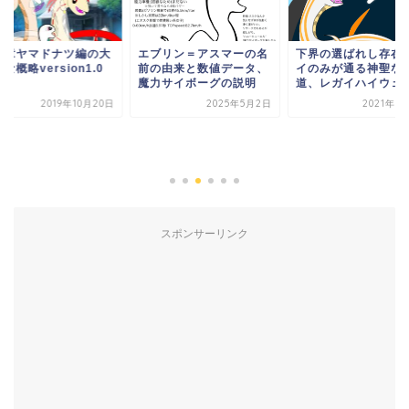
四章ヤマドナツ編の大
エブリン＝アスマーの名
下界の選ばれし存在
な概略version1.0
前の由来と数値データ、
イのみが通る神聖な
魔力サイボーグの説明
道、レガイハイウェ
2019年10月20日
2025年5月2日
2021年1
スポンサーリンク