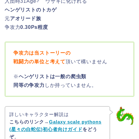
入団時31Age♂ ウサギに化けれる
ヘンゲリストのトカゲ
元
アオリード族
争攻力
0.30Ps程度
争攻力は当ストーリーの
戦闘力の単位と考えて
頂いて構いません
※
ヘンゲリストは一般の爬虫類
同等の争攻力
しか持っていません。
詳しいキャラクター解説は
こちらのリンク→
Galaxy scale pythons
(星々の白蛇伝)初心者向けガイド
をどう
ぞ
。