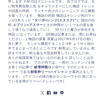
申します ※M.Oはイニシャルです。 当ブログでは、主
に蛇等爬虫類と虫 をキャラクターにした物語 トレンド
や話題の内容、 ランナー向けのトレーニング の三種類
を扱っています。 物語の内容 物語はオレンジ色のライ
ンが2本入った
"ターボ=レンジ(エヌスク)"
と 純白の白
蛇
エブリン=アスマー
とその仲間が いくつもの星を旅
して強くなり成長していく、 SFだけど魔力が存在する
神話 になっています。 (詳細は記事または、僕にお尋ね
ください。) 物語の原案 原案は2017年6月17日の朝に
見た夢で、 そこから構想すること2~3年 ようやく頭の
中でまとまってきたところです 飼育はしていません 蛇
好きですが、蛇も蟲も今現在飼育していませんため、
全くの知識皆無ではないもののあまり 詳しいことは分
かりかねます。 ブログ内では、一部の コンテンツを除
き多くの記事で
破壊神龍ロンロー
と そのビジネスパー
トナー である
創造神リー=ハイシャン
が案内人をして
います。 (アイコンの緑の龍がロンローでその 前に立っ
ている女神がリー=ハイシャンです)