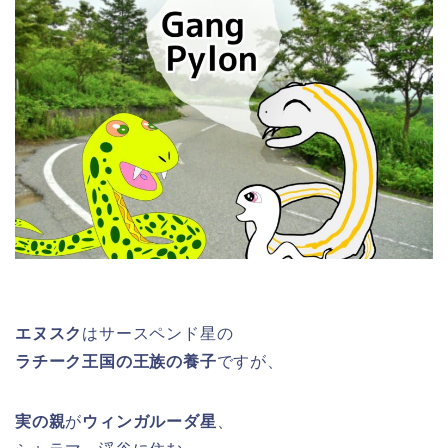
エヌスク
はサースペンド星の
ラチーク王国の王族の養子
ですが、
実の親
が
ウィンガルーダ星
、