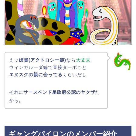
えッ
姉貴(アクトロシー姫)
なら
大丈夫
ウィンガルーダ編で直接ターボこと
エヌスクの親に会ってる
くらいだし
それに
サースペンド星政府公認のヤクザ
だ
から。
ギャングパイロンのメンバー紹介