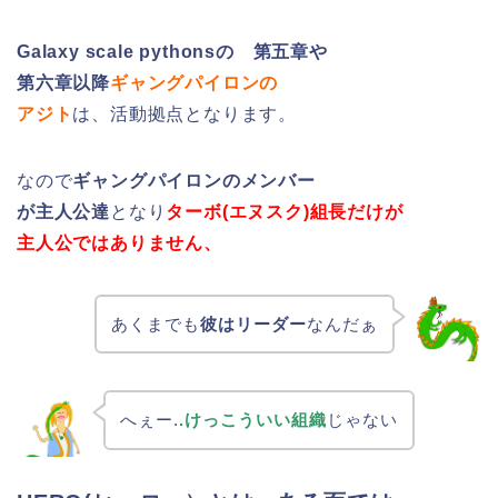
Galaxy scale pythonsの 第五章や
第六章以降
ギャングパイロンの
アジト
は、活動拠点となります。
なので
ギャングパイロンのメンバー
が主人公達
となり
ターボ(エヌスク)組長だけが
主人公ではありません、
あくまでも
彼はリーダー
なんだぁ
へぇー.
.けっこういい組織
じゃない