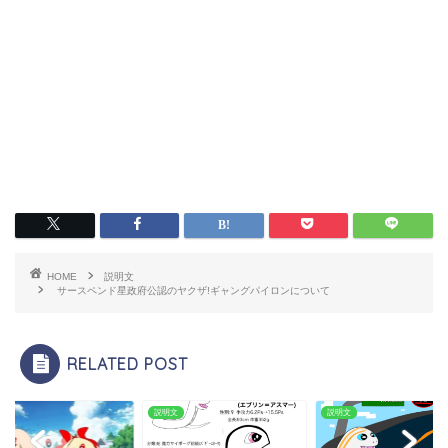
HOME
説明文
サースペンド星政府公認のヤクザ!ギャングパイロンについて
RELATED POST
文
説明文
説明文