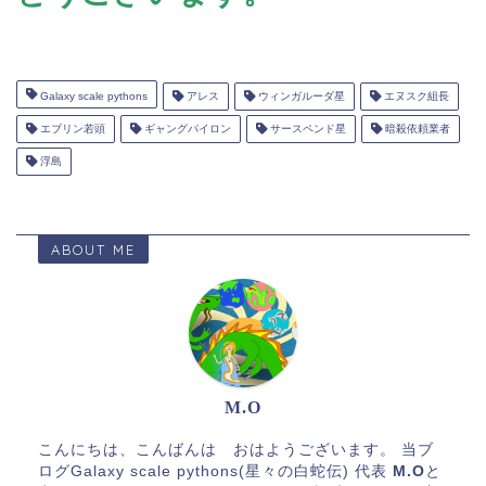
Galaxy scale pythons
アレス
ウィンガルーダ星
エヌスク組長
エブリン若頭
ギャングパイロン
サースペンド星
暗殺依頼業者
浮島
ABOUT ME
M.O
こんにちは、こんばんは おはようございます。 当ブ
ログGalaxy scale pythons(星々の白蛇伝) 代表
M.O
と