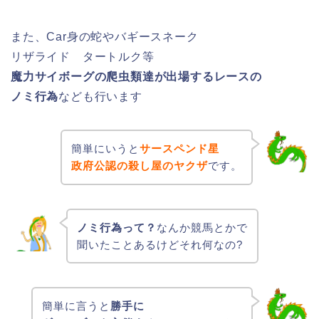
また、Car身の蛇やバギースネーク
リザライド タートルク等
魔力サイボーグの爬虫類達が出場するレースの
ノミ行為
なども行います
簡単にいうと
サースペンド星
政府公認の殺し屋のヤクザ
です。
ノミ行為って？
なんか競馬とかで
聞いたことあるけどそれ何なの?
簡単に言うと
勝手に