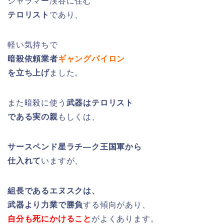
シャラマー渓谷に住む
テロリスト
であり、
軽い気持ちで
暗殺依頼業者
ギャングパイロン
を立ち上げ
ました。
また暗殺に使う
武器はテロリスト
である実の親
もしくは、
サースペンド星ラチ―ク王国軍から
仕入れて
いますが、
組長であるエヌスクは、
武器より力業で勝負
する傾向があり、
自分も死にかけること
がよくあります。