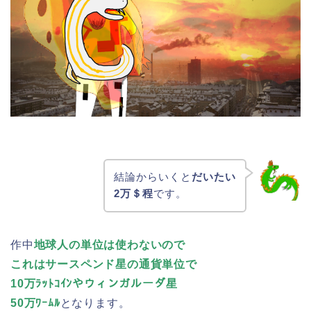
結論からいくと
だいたい
2万＄程
です。
作中
地球人の単位は使わないので
これはサースペンド星の通貨単位で
10万ﾗｯﾄｺｲﾝやウィンガルーダ星
50万ﾜｰﾑﾙ
となります。