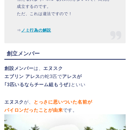
成立するのです。
ただ、これは違法ですので！
⇒
ノミ行為の解説
創立メンバー
創設メンバー
は、
エヌスク
エブリン
アレス
の蛇3匹で
アレスが
｢3匹いるならチーム組もうぜ｣
といい
エヌスク
が、
とっさに思いついた名前が
パイロンだったことが由来
です。