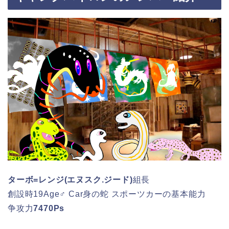
ターボ=レンジ(エヌスク.ジード)
組長
創設時19Age♂ Car身の蛇 スポーツカーの基本能力
争攻力
7470Ps