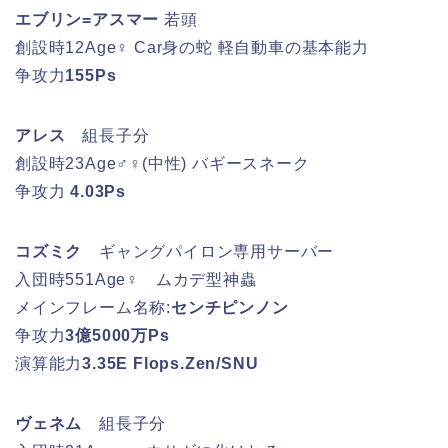
エブリン=アスマー
若頭
創設時12Age♀ Car身の蛇 軽自動車の基本能力
争攻力
155Ps
アレス
組長子分
創設時23Age♂♀(中性) バギースネーク
争攻力
4.03Ps
コズミク
ギャングパイロン専用サーバー
入団時551Age♀ ムカデ型神蟲
メインフレーム名称:
センチピンノン
争攻力
3億5000万Ps
演算能力
3.35E Flops.Zen/SNU
ヴェネム
組長子分