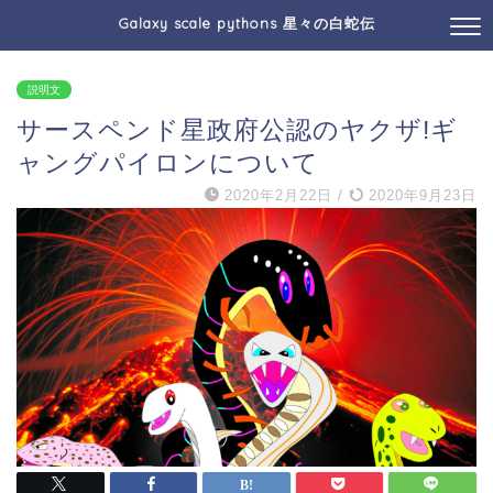
Galaxy scale pythons 星々の白蛇伝
説明文
サースペンド星政府公認のヤクザ!ギ
ャングパイロンについて
2020年2月22日
/
2020年9月23日