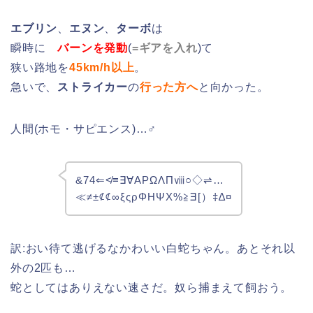
エブリン
、
エヌン
、
ターボ
は
瞬時に
バーンを発動
(
=ギアを入れ
)て
狭い路地を
45km/h以上
。
急いで、
ストライカー
の
行った方へ
と向かった。
人間(ホモ・サピエンス)…♂
&74⇐≮≡∃∀ΑΡΩΛΠⅷ○◇⇌…
≪≠±⊄⊄∞ξςρΦΗΨΧ%≧∃[）‡∆¤
訳:おい待て逃げるなかわいい白蛇ちゃん。あとそれ以
外の2匹も…
蛇としてはありえない速さだ。奴ら捕まえて飼おう。