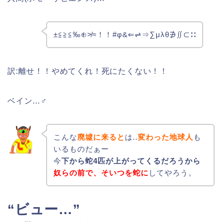
±≦≧≦‰⊕≯≈！！#φ&⇐⇌⇒∑μλθ∌∬⊂∷
訳:離せ！！やめてくれ！死にたくない！！
ベイン…♂
こんな
廃墟に来ると
は..
変わった地球人
も
いるものだぁー
今
下から蛇4匹が上がってくるだろうから
奴らの前で、そいつを蛇に
してやろう。
“ビュー…”