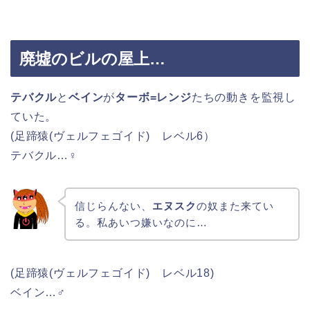
廃墟のビルの屋上…
テバクル
と
ベイン
が
ターボ=レンジ
たちの動きを監視し
ていた。
(足蹄猿(ヴェルフェゴイド) レベル6）
テバクル…♀
信じらんない、
エヌスク
の奴また来てい
る。私あいつ嫌いなのに…
(足蹄猿(ヴェルフェゴイド) レベル18)
ベイン…♂