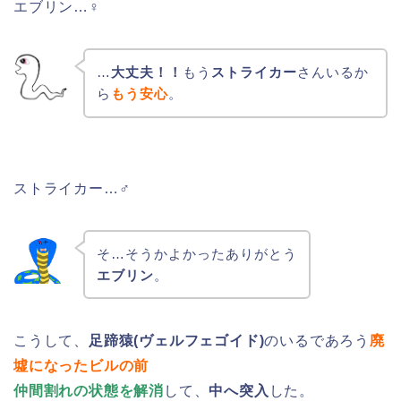
エブリン…♀
…
大丈夫！！
もう
ストライカー
さんいるか
ら
もう安心
。
ストライカー…♂
そ…そうかよかったありがとう
エブリン
。
こうして、
足蹄猿(ヴェルフェゴイド)
のいるであろう
廃
墟になったビルの前
仲間割れの状態を解消
して、
中へ突入
した。