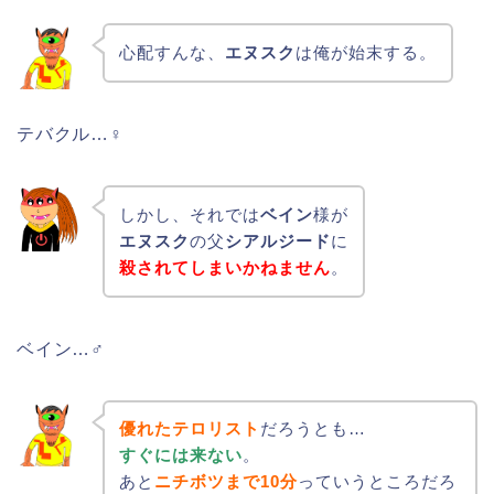
心配すんな、
エヌスク
は俺が始末する。
テバクル…♀
しかし、それでは
ベイン
様が
エヌスク
の父
シアルジード
に
殺されてしまいかねません
。
ベイン…♂
優れたテロリスト
だろうとも…
すぐには来ない
。
あと
ニチボツまで10分
っていうところだろ