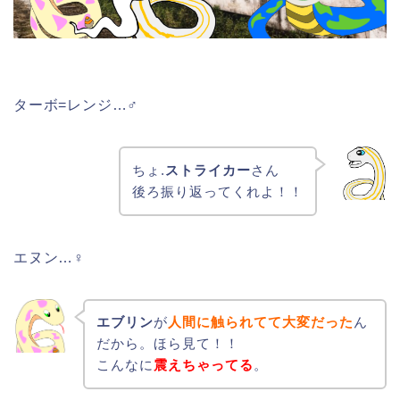
ターボ=レンジ…♂
ちょ.
ストライカー
さん
後ろ振り返ってくれよ！！
エヌン…♀
エブリン
が
人間に触られてて大変だった
ん
だから。ほら見て！！
こんなに
震えちゃってる
。