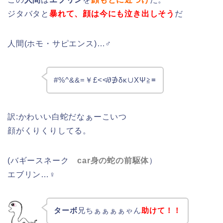
ジタバタと
暴れて、顔は今にも泣き出しそう
だ
人間(ホモ・サピエンス)…♂
#%^&&=￥£<≮∂∌δκ∪ΧΨ≧≡
訳:かわいい白蛇だなぁーこいつ
顔がくりくりしてる。
(バギースネーク
car身の蛇の前駆体
）
エブリン…♀
ターボ
兄ちぁぁぁぁゃん
助けて！！