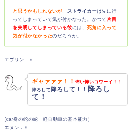
と思うかもしれないが
、
ストライカー
は先に行
ってしまっていて気が付かなった。かつて
片目
を失明してしまっている彼
には、
死角に入って
気が付かなかった
のだろうか。
エブリン…♀
ギャァァァ！！
怖い怖いコワーイ！！
降ろし
降ろして！！
降ろして
て！
(car身の蛇の蛇 軽自動車の基本能力）
エヌン…♀