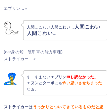
エブリン…♀
人間こわい
人間
…こわい
人間こわい
…
人間こわい
.
..
(car身の蛇 装甲車の能力車種)
ストライカー…♂
す…すまない
エブリン
申し訳なかった。
エヌン
と
ターボ
にも
怖い思いさせちまった
なぁ。
ストライカー
は
うっかりとついてきているものだと思