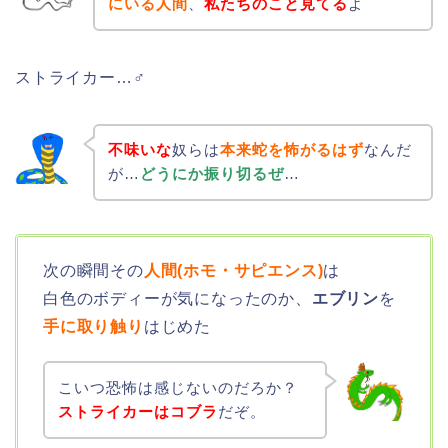
にいる人間
、
私たちのこと見てる
よ
ストライカー…♂
不味いな
奴らは
本来蛇を怖がるはず
なんだ
が…
どうにか振り切るぜ
…
次の瞬間その
人間(ホモ・サピエンス)
は
白色のボディーが気になったのか、
エブリン
を
手に取り触り
はじめた
こいつ恐怖は感じないのだろか？
ストライカーはコブラ
だぞ。