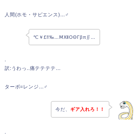
人間(ホモ・サピエンス)…♂
℃￥£‼‰…ⅯⅫΟΘΓβπ∬…
.
訳:うわっ..痛テテテテ…
ターボ=レンジ…♂
今だ、
ギア入れろ！！
.