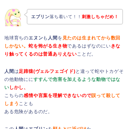
エブリン
落ち着いて！！
刺激しちゃだめ！
地球育ちの
エヌン
も
人間
を
見たのは生まれてから数回
しかない。
蛇を怖がる生き物
であるはずなのにい
きな
り触ってくるのは普通ありえない
ことだ。
人間
は
足蹄猿(ヴェルフェゴイド)
と違って蛇やトカゲそ
の他動物にに
すすんで危害を加えるような動物ではな
い
しかし、
こちらの
感情や言葉を理解できないので
誤って殺して
しまう
ことも
ある危険があるのだ。
この
人間
は
エブリン
を
顔もとに近づけ
た。