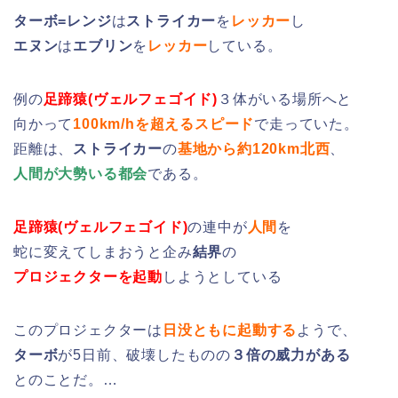
ターボ=レンジ
は
ストライカー
を
レッカー
し
エヌン
は
エブリン
を
レッカー
している。
例の
足蹄猿(ヴェルフェゴイド)
３体がいる場所へと
向かって
100km/hを超えるスピード
で走っていた。
距離は、
ストライカー
の
基地から約120km北西
、
人間が大勢いる都会
である。
足蹄猿(ヴェルフェゴイド)
の連中が
人間
を
蛇に変えてしまおうと企み
結界
の
プロジェクターを起動
しようとしている
このプロジェクターは
日没ともに起動する
ようで、
ターボ
が5日前、破壊したものの
３倍の威力がある
とのことだ。…