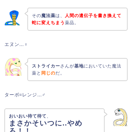
その
魔法薬
は、
人間の遺伝子を書き換えて
蛇に変えちまう
薬品。
エヌン…♀
ストライカー
さんが
基地
においていた魔法
薬と
同じの
だ。
ターボ=レンジ…♂
おいおい待て待て
、
まさかそいつに..やめ
ろ！！