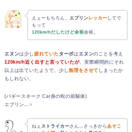
えぇーもちろん、
エブリン
レッカー
してで
もって
120km/hだしたけど余裕
余裕。
エヌン
は少し
疲れていた
ターボ
は
エヌン
のことを考え
120km/h近く出すと言っていたが
、実際瞬間的にそれ
以上は出ていたようで。少し
無理をさせて
しまったか
もしれない。
(バギースネーク Car身の蛇の前駆体)
エブリン…♀
ねぇ
ストライカー
さん…さっきから
あそこ