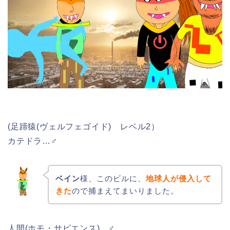
(足蹄猿(ヴェルフェゴイド) レベル2）
カテドラ…♂
ベイン
様、このビルに、
地球人が侵入して
きた
ので捕まえてまいりました。
人間(ホモ・サピエンス)…♂