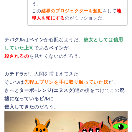
う。
この
結界のプロジェクターを起動
をして
地
球人を蛇にする
のがミッションだ。
テバクル
は
ベイン
が心配なようだ、
彼女としては信用
していた上司
である
ベイン
が
殺されるの
を見たくないのだろう。
カテドラ
が、人間を捕まえてきた
そいつは
先程エブリンを手に取り触っていた奴
だ。
きっと
ターボ=レンジ(エヌスク)
達の後をつけてこの
廃
墟になっているビル
に
侵入してきた
のだろう。