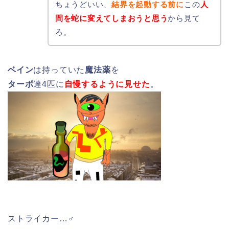
ちょうどいい、
結界を起動する前に
この
人
間を蛇に変えてしまおうと思う
から見て
ろ。
ベイン
は持っていた
魔法薬
を
ターボ
達4匹に
自慢するように見せた
。
ストライカー…♂