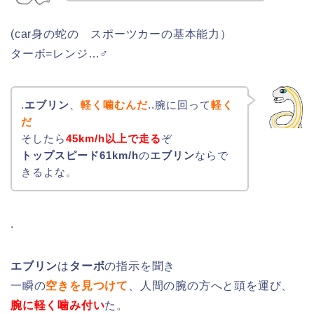
(car身の蛇の スポーツカーの基本能力）
ターボ=レンジ…♂
.
エブリン
、
軽く噛むんだ
..腕に回って
軽く
だ
そしたら
45km/h以上で走る
ぞ
トップスピード61km/h
の
エブリン
ならで
きるよな。
.
エブリン
は
ターボ
の指示を聞き
一瞬の
空きを見つけて
、人間の腕の方へと頭を運び、
腕に軽く噛み付い
た。