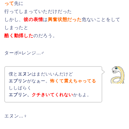
って
先に
行ってしまっていただけだった
しかし、
彼の表情
は
興奮状態だった
危ないことをして
しまったと
酷く動揺した
のだろう。
ターボ=レンジ…♂
僕と
エヌン
はまだいいんだけど
エブリン
がなぁー。
怖くて震えちゃってる
ししばらく
エブリン、
クチ
きいてくれない
かもよ。
エヌン…♀