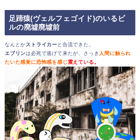
足蹄猿(ヴェルフェゴイド)のいるビ
ルの廃墟廃墟前
なんとか
ストライカー
と合流できた。
エブリン
は必死で逃げて来たが、さっき
人間に触られ
たいた感覚に恐怖感を感じ
震えている。