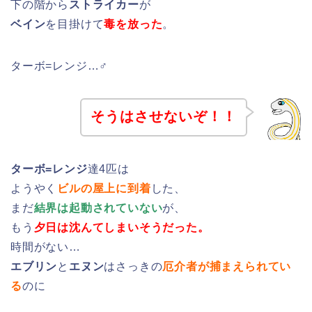
下の階から
ストライカー
が
ベイン
を目掛けて
毒を放った
。
ターボ=レンジ…♂
そうはさせないぞ！！
ターボ=レンジ
達4匹は
ようやく
ビルの屋上に到着
した、
まだ
結界は起動されていない
が、
もう
夕日は沈んてしまいそうだった。
時間がない…
エブリン
と
エヌン
はさっきの
厄介者が捕まえられてい
る
のに