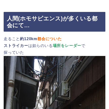
人間(ホモサピエンス)が多くいる都
会にて…
走ること
約120km
都会についた
ストライカー
は奴らのいる
場所をレーダー
で
探っていた