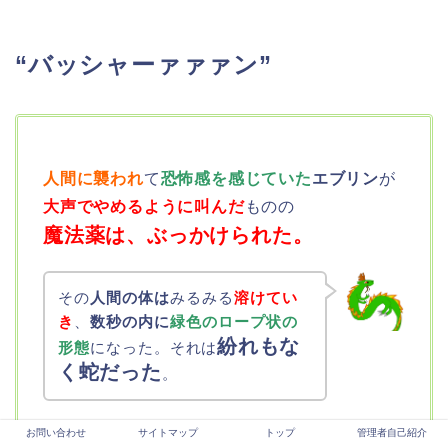
“バッシャーァァァン”
人間に襲われ
て
恐怖感を感じていた
エブリン
が
大声でやめるように叫んだ
ものの
魔法薬は、ぶっかけられた。
その
人間の体は
みるみる
溶けてい
き
、
数秒の内に
緑色のロープ状の
紛れもな
形態
になった。
それは
く蛇だった
。
お問い合わせ
サイトマップ
トップ
管理者自己紹介