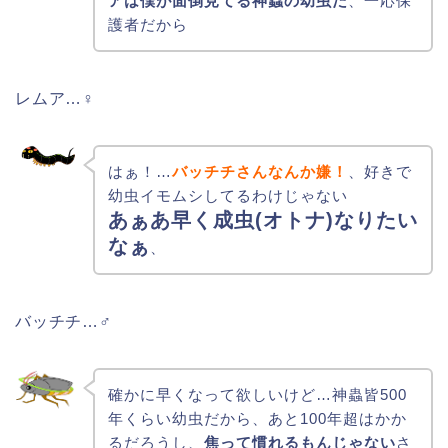
アは僕が面倒見てる神蟲の幼虫だ
、一応保
護者だから
レムア…♀
はぁ！…
バッチチさんなんか嫌！
、好きで
幼虫イモムシしてるわけじゃない
あぁあ早く成虫(オトナ)なりたい
なぁ
、
バッチチ…♂
確かに早くなって欲しいけど…神蟲皆500
年くらい幼虫だから、あと100年超はかか
るだろうし、
焦って慣れるもんじゃない
さ