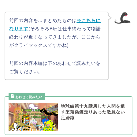
前回の内容を…まとめたものは
⇒こちらに
なります
(そろそろB班は仕事終わって物語
終わりが近くなってきましたが、ここから
がクライマックスですかね)
前回の内容本編は下のあわせて読みたいを
ご覧ください。
地球編第十九話戻した人間を還
す墜落偽装走りあった敵意ない
足蹄猿