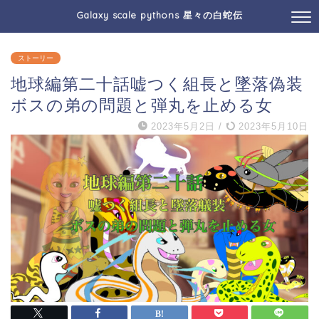
Galaxy scale pythons 星々の白蛇伝
ストーリー
地球編第二十話嘘つく組長と墜落偽装
ボスの弟の問題と弾丸を止める女
2023年5月2日
/
2023年5月10日