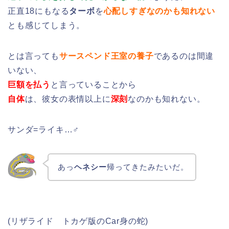
正直18にもなる
ターボ
を
心配しすぎなのかも知れない
とも感じてしまう。
とは言っても
サースペンド王室の養子
であるのは間違
いない、
巨額を払う
と言っていることから
自体
は、彼女の表情以上に
深刻
なのかも知れない。
サンダ=ライキ…♂
あっ
ヘネシー
帰ってきたみたいだ。
(リザライド トカゲ版のCar身の蛇)