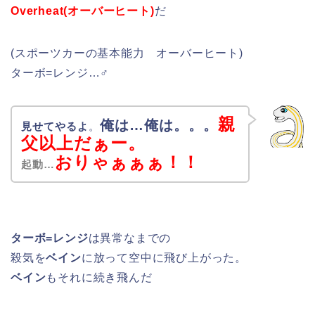
Overheat(オーバーヒート)
だ
(スポーツカーの基本能力 オーバーヒート)
ターボ=レンジ…♂
親
俺は…俺は。。。
見せてやるよ
。
父以上だぁー。
おりゃぁぁぁ！！
起動…
ターボ=レンジ
は異常なまでの
殺気を
ベイン
に放って空中に飛び上がった。
ベイン
もそれに続き飛んだ