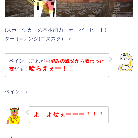
(スポーツカーの基本能力 オーバーヒート)
ターボ=レンジ(エヌスク)…♂
ベイン
、.これが
お望みの親父から教わった
喰らえぇー！！
技
だぁ！
ベイン…♂
よ…よせぇーーー！！！
…3