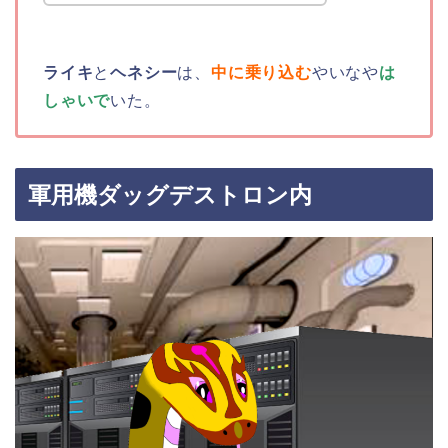
ライキ
と
ヘネシー
は、
中に乗り込む
やいなや
は
しゃいで
いた。
軍用機ダッグデストロン内