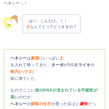
ヘネシー…♀
はい、こんだけ。！！
土
なんてとってどうするの？
ヘネシー
は
麻袋
にいっぱい
土
を入れて帰ってきた。
ターボ
が5日前
ライキ
の
蛇穴(ハウス)
前に来ていた。
なのでここに
彼のDNAが含まれている可能性が
高い
のだが、
ヘネシー
の
採取の仕方
が思った以上に
豪快
だっ