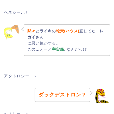
ヘネシー…♀
黙々
と
ライキ
の
蛇穴(ハウス)
直してた
レ
ガイ
さん
に悪い気がする…
この…えーと
宇宙船
..なんだっけ
アクトロシー…♀
ダックデストロン？
ヘネシー…♀