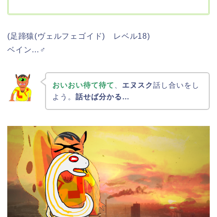
(足蹄猿(ヴェルフェゴイド) レベル18)
ベイン…♂
おいおい待て待て
、
エヌスク
話し合いをし
よう。
話せば分かる…