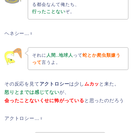
る都会なんて俺たち、
行ったことない
ぞ。
ヘネシー…♀
それに
人間..地球人
って
蛇とか爬虫類嫌う
って
言うよ。
その反応を見て
アクトロシー
は少し
ムカッ
と来た。
怒りとまでは感じてない
が、
会ったことないくせに怖がっている
と思ったのだろう
アクトロシー…♀