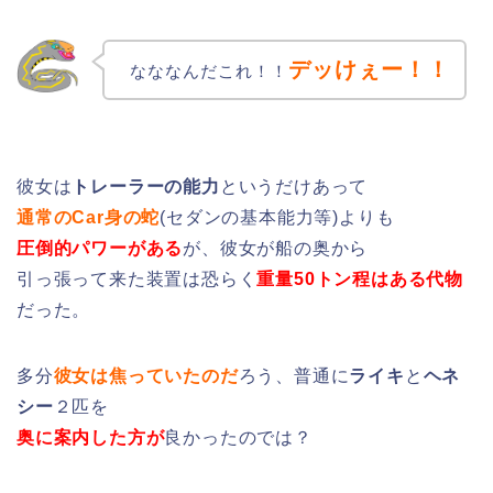
デッけぇー！！
なななんだこれ！！
彼女は
トレーラーの能力
というだけあって
通常のCar身の蛇
(セダンの基本能力等)よりも
圧倒的パワーが
ある
が、彼女が船の奥から
引っ張って来た装置は恐らく
重量50トン程はある代物
だった。
多分
彼女は焦っていたのだ
ろう、普通に
ライキ
と
ヘネ
シー
２匹を
奥に案内した方が
良かったのでは？