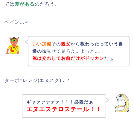
では
差がある
のだろう。
ベイン…♂
いい加減
その
親父
から
教わったっていう自
爆の技
見せて見ろよ…よっと….
俺は交わしてお前だけがドッカン
だぁ
ターボ=レンジ(エヌスク)…♂
ギャァァァァァ！！！必殺だぁ
エヌエステロステール！！