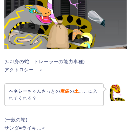
(Car身の蛇 トレーラーの能力車種)
アクトロシー…♀
ヘネシー
ちゃんさっきの
麻袋
の
土
ここに入
れてくれる？
(一般の蛇)
サンダ=ライキ…♂