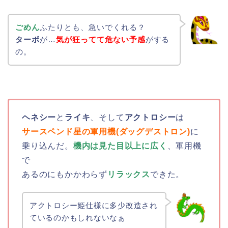
ごめん
ふたりとも、急いでくれる？
ターボ
が…
気が狂ってて危ない予感
がする
の。
ヘネシー
と
ライキ
、そして
アクトロシー
は
サースペンド星の軍用機(ダッグデストロン)
に
乗り込んだ。
機内は見た目以上に広く
、軍用機
で
あるのにもかかわらず
リラックス
できた。
アクトロシー姫仕様に多少改造され
ているのかもしれないなぁ