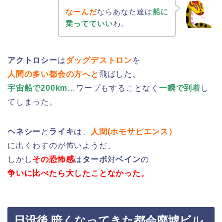
なーんだ
ならあなた達は
船に
乗ってていい
わ。
アクトロシー
は
ダッグデストロン
を
人間の多い都会の方へと
飛ばした、
宇宙船で200km
…ワープもすることなく
一瞬で到着
し
てしまった。
ヘネシー
と
ライキ
は、
人間(ホモサピエンス）
に出くわすのが怖いようだ、
しかし
その恐怖感
は
ターボ
対
ベイン
の
争いに比べたら大したことなかった。
日没後 暗くなってきた都会廃墟ビル