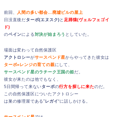
前回、
人間の多い都会…廃墟ビルの屋上
日没直後だ
ターボ(エヌスク)
と
足蹄猿(ヴェルフェゴイ
ド)
の
ベイン
による
対決が始まろう
としていた。
場面は変わって自然保護区
アクトロシー
が
サースペンド星
からやってきた彼女は
ターボ=レンジの育ての親
にして、
サースペンド星のラチーク王国の姫
だ。
彼女が来たのは他でもなく、
5日間帰って来ない
ターボ
の
行方を探しに来た
のだ。
この自然保護区についたアクトロシー
は巣の修理屋である”
レガイ
“に話しかける。
サースペンド星
では