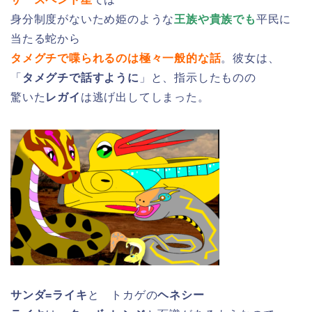
身分制度がないため姫のような
王族や貴族でも
平民に
当たる蛇から
タメグチで喋られるのは極々一般的な話
。彼女は、
「
タメグチで話すように
」と、指示したものの
驚いた
レガイ
は逃げ出してしまった。
サンダ=ライキ
と トカゲの
ヘネシー