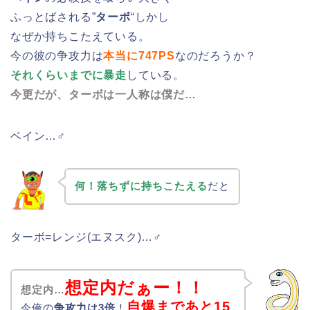
ふっとばされる”
ターボ
“しかし
なぜか持ちこたえている。
今の彼の争攻力は
本当に747PS
なのだろうか？
それくらいまでに暴走
している。
今更だが、ターボは一人称は僕だ…
ベイン…♂
何！落ちずに持ちこたえる
だと
ターボ=レンジ(エヌスク)…♂
想定内だぁー！！
想定内
…
自爆まであと15
今俺の
争攻力は3倍
！