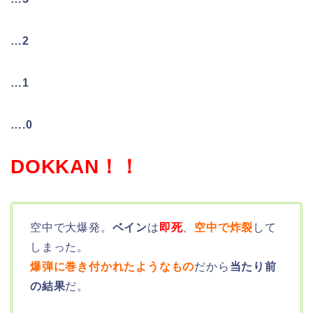
…2
…1
….0
DOKKAN！！
空中で大爆発。
ベイン
は
即死
、
空中で炸裂
して
しまった。
爆弾に巻き付かれたようなもの
だから
当たり前
の結果
だ。