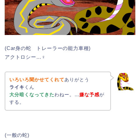
(Car身の蛇 トレーラーの能力車種)
アクトロシー…♀
いろいろ聞かせてくれて
ありがとう
ライキ
くん
大分暗くなってきた
わねー。…
嫌な予感
が
する。
(一般の蛇)