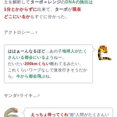
土を解析して
ターボ＝レンジ
の
DNAの抽出は
1分とかからずに
出来て、
ターボ
が
現在
どこにいるか
もすぐに分かった。
アクトロシー…♀
ははぁーんなるほど
…あの子
地球人がたく
さんいる都会にいるよう
ねー。
だいたい
200kmくらい
離れてるみたい、
これくらいワープなしで速攻行きそうだか
ら。
今から都会飛ぶ
ね。
サンダ=ライキ…♂
えっちょ待ってくれ
“姫”人間がたくさんい