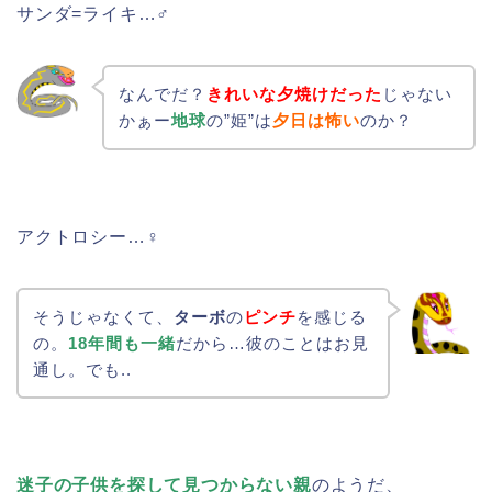
サンダ=ライキ…♂
なんでだ？
きれいな夕焼けだった
じゃない
かぁー
地球
の”姫”は
夕日は怖い
のか？
アクトロシー…♀
そうじゃなくて、
ターボ
の
ピンチ
を感じる
の。
18年間も一緒
だから…彼のことはお見
通し。でも..
迷子の子供を探して見つからない親
のようだ、