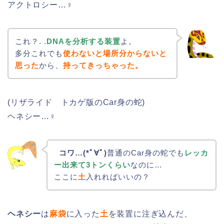
アクトロシー…♀
これ？. .
DNAを分析する装置
よ。
多分これでも
使わないと場所分からないと
思った
から、
持ってきっちゃった。
(リザライド トカゲ版のCar身の蛇)
ヘネシー…♀
コワ…(*ﾟ∀ﾟ)
普通のCar身の蛇でも
レッカ
ー出来て3トンくらい
なのに…
ここに
土
入れればいいの？
ヘネシー
は
麻袋
に入った
土
を装置に注ぎ込んだ、