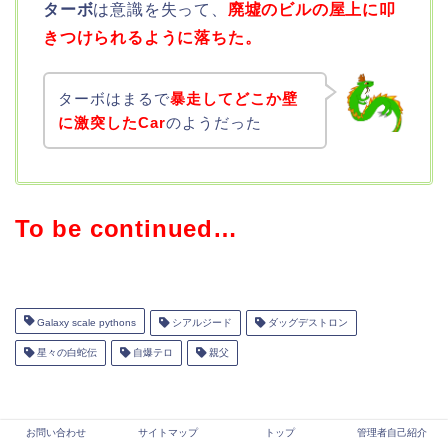
ターボ
は意識を失って、
廃墟のビルの屋上に叩
きつけられるように落ちた。
ターボはまるで
暴走してどこか壁
に激突したCar
のようだった
To be continued…
Galaxy scale pythons
シアルジード
ダッグデストロン
星々の白蛇伝
自爆テロ
親父
ABOUT ME
お問い合わせ
サイトマップ
トップ
管理者自己紹介