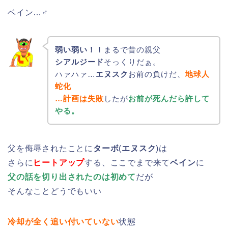
ベイン…♂
弱い弱い！！
まるで昔の親父
シアルジード
そっくりだぁ。
ハァハァ…
エヌスク
お前の負けだ、
地球人
蛇化
…計画は失敗
したが
お前が死んだら許して
やる。
父を侮辱されたことに
ターボ
(
エヌスク
)は
さらに
ヒートアップ
する、ここでまで来て
ベイン
に
父の話を切り出されたのは初めて
だが
そんなことどうでもいい
冷却が全く追い付いていない
状態