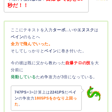
秒だ！！
ここにテキストを入力
ターボ.
..いや
エヌスク
は
ベイン
のもとへ
全力で飛んでいった。
そしてしっかりと
ベイン
に巻き付いた。
今の彼は既に父から教わった
自爆テロの技
を大
分前に
発動している
ため争攻力が3倍になっている。
747PS
×3=計算上は
2241PS
だ
ベイ
ン
の争攻力
1805PSをかなり上回っ
た
。