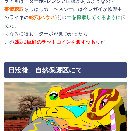
ライキ
は、
ターボ=レンジ
と面識があるようなので
事情聴取
をしはじめ、
ヘネシー
には今
レガイ
が修理中
の
ライキ
の
蛇穴(ハウス)
前の
土を採取してくるように
伝
えた。
ちなみに彼女、
ターボ
が見つかったら
この
2匹に巨額のラットコインを渡すつもり
だ。
日没後、自然保護区にて