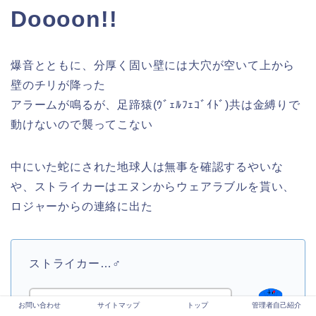
Doooon!!
爆音とともに、分厚く固い壁には大穴が空いて上から
壁のチリが降った
アラームが鳴るが、足蹄猿(ｳﾞｪﾙﾌｪｺﾞｲﾄﾞ)共は金縛りで
動けないので襲ってこない
中にいた蛇にされた地球人は無事を確認するやいな
や、ストライカーはエヌンからウェアラブルを貰い、
ロジャーからの連絡に出た
ストライカー…♂
おぉ、
ロジャー魔力兵器はどうなっ
お問い合わせ
サイトマップ
トップ
管理者自己紹介