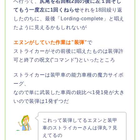
へ行って、
尻尾を右回転2回の後に左１回そし
てもう一度左に1回くねらせ
それを18回繰り返
したのちに、最後「Lording-complete」と唱え
たように見えるかもしれないが
エヌンがしていた作業は”装弾”
で
ストライカーがその前後に唱えたものは装弾許
可と終了の呪文(”コマンド”)といったところ
ストライカーは装甲車の能力車種の魔力サイボ
ーグ、
なので単に武装した車両の銃比べ1発1発が大き
いので装弾は1発ずつだ
これって装弾してるエヌンと装甲
車のストライカーさんは弾丸？見
えてるの