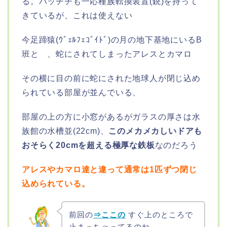
る。バッチチも一応種族転換装置(銃)を持って
きているが、これは使えない
今足蹄猿(ｳﾞｪﾙﾌｪｺﾞｲﾄﾞ)の月の地下基地にいるB
班と 、蛇にされてしまったアレスとカマロ
その横に目の前に蛇にされた地球人が閉じ込め
られている部屋が並んでいる、
部屋の上の方に小窓があるがガラスの厚さは水
族館の水槽並(22cm)、
このメカメカしいドアも
おそらく20cmを超える極厚な鉄板
なのだろう
アレスやカマロ達と違って通常は1匹ずつ閉じ
込められている。
前回の
⇒ここの
すぐ上のところで
止まっちゃってるのね。