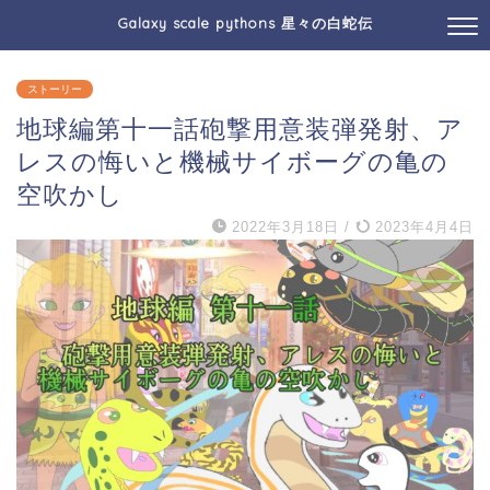
Galaxy scale pythons 星々の白蛇伝
ストーリー
地球編第十一話砲撃用意装弾発射、ア
レスの悔いと機械サイボーグの亀の
空吹かし
2022年3月18日
/
2023年4月4日