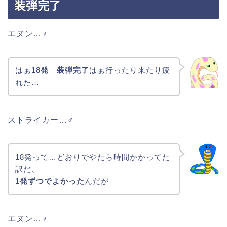
装弾完了
エヌン…♀
はぁ
18発 装弾完了
はぁ行ったり来たり疲
れた…
ストライカー…♂
18発って…どおりでやたら時間かかってた
訳だ、
1発ずつでよかった
んだが
エヌン…♀